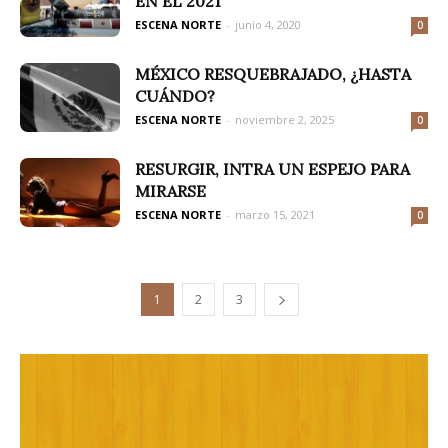
EN EL 2021
ESCENA NORTE
-
junio 4, 2020
0
MÉXICO RESQUEBRAJADO, ¿HASTA
CUÁNDO?
ESCENA NORTE
-
noviembre 2, 2025
0
RESURGIR, INTRA UN ESPEJO PARA
MIRARSE
ESCENA NORTE
-
marzo 15, 2021
0
1
2
3