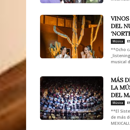
VINOS
DEL N
‘NORTEÑ
E
Música
**Ocho ca
_listenin
musical d
MÁS D
LA MÚ
DEL MA
E
Música
**El Sist
de más de
MEXICALI.