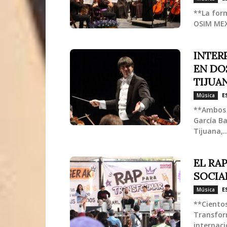
**La form
OSIM MEXI
INTER
EN DO
TIJUA
E
Música
**Ambos 
García Ba
Tijuana,..
EL RA
SOCIA
E
Música
**Cientos
Transfor
internaci