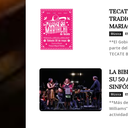
TECAT
TRADI
MARIA
E
Música
**El Gob
parte del
TECATE B
LA BI
SU 50
SINFÓ
E
Música
**Más de 
Williams”
actividad