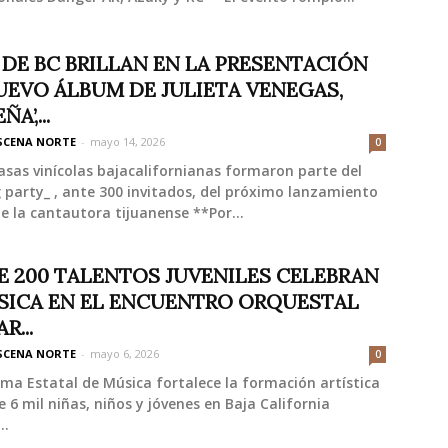
 DE BC BRILLAN EN LA PRESENTACIÓN
UEVO ÁLBUM DE JULIETA VENEGAS,
A’,...
SCENA NORTE
-
mayo 14, 2026
0
sas vinícolas bajacalifornianas formaron parte del
g party_ , ante 300 invitados, del próximo lanzamiento
e la cantautora tijuanense **Por...
E 200 TALENTOS JUVENILES CELEBRAN
SICA EN EL ENCUENTRO ORQUESTAL
R...
SCENA NORTE
-
mayo 6, 2026
0
ema Estatal de Música fortalece la formación artística
 6 mil niñas, niños y jóvenes en Baja California
..