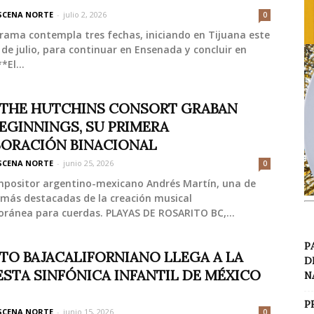
SCENA NORTE
-
julio 2, 2026
0
rama contempla tres fechas, iniciando en Tijuana este
de julio, para continuar en Ensenada y concluir en
*El...
 THE HUTCHINS CONSORT GRABAN
EGINNINGS, SU PRIMERA
ORACIÓN BINACIONAL
SCENA NORTE
-
junio 25, 2026
0
mpositor argentino-mexicano Andrés Martín, una de
 más destacadas de la creación musical
ránea para cuerdas. PLAYAS DE ROSARITO BC,...
P
TO BAJACALIFORNIANO LLEGA A LA
D
STA SINFÓNICA INFANTIL DE MÉXICO
N
P
SCENA NORTE
-
junio 15, 2026
0