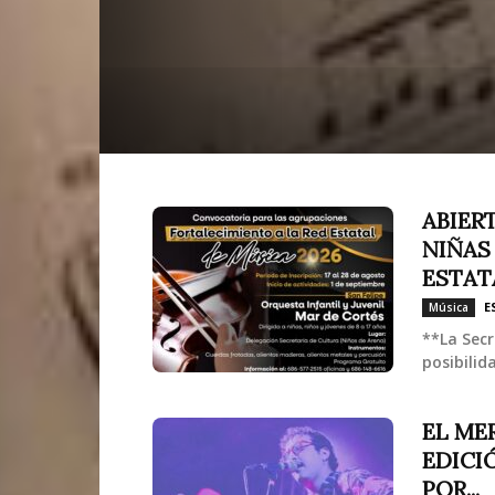
ABIER
NIÑAS
ESTATA
E
Música
**La Secr
posibilid
EL ME
EDICI
POR...