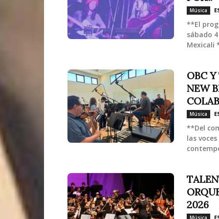
E
Música
**El prog
sábado 4 
Mexicali *
OBC Y
NEW B
COLAB
E
Música
**Del co
las voces
contempo
TALEN
ORQUE
2026
E
Música