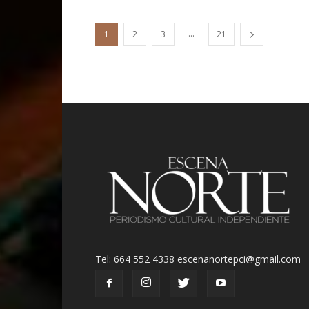
...
1
2
3
21
Tel: 664 552 4338 escenanortepci@gmail.com