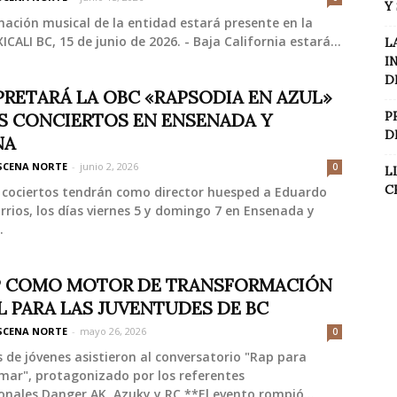
Y
ación musical de la entidad estará presente en la
CALI BC, 15 de junio de 2026. - Baja California estará...
L
I
D
PRETARÁ LA OBC «RAPSODIA EN AZUL»
P
S CONCIERTOS EN ENSENADA Y
D
NA
SCENA NORTE
-
junio 2, 2026
0
L
C
cociertos tendrán como director huesped a Eduardo
rrios, los días viernes 5 y domingo 7 en Ensenada y
.
P COMO MOTOR DE TRANSFORMACIÓN
L PARA LAS JUVENTUDES DE BC
SCENA NORTE
-
mayo 26, 2026
0
 de jóvenes asistieron al conversatorio "Rap para
mar", protagonizado por los referentes
onales Danger AK, Azuky y RC **El evento rompió...