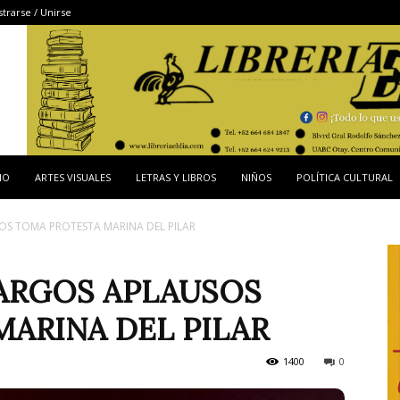
strarse / Unirse
IO
ARTES VISUALES
LETRAS Y LIBROS
NIÑOS
POLÍTICA CULTURAL
SOS TOMA PROTESTA MARINA DEL PILAR
LARGOS APLAUSOS
ARINA DEL PILAR
1400
0