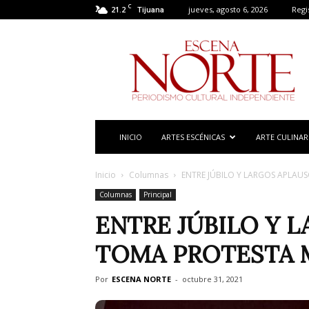
C
21.2
jueves, agosto 6, 2026
Regi
Tijuana
Escena
Norte
INICIO
ARTES ESCÉNICAS
ARTE CULINAR
Inicio
Columnas
ENTRE JÚBILO Y LARGOS APLAU
Columnas
Principal
ENTRE JÚBILO Y 
TOMA PROTESTA M
Por
ESCENA NORTE
-
octubre 31, 2021