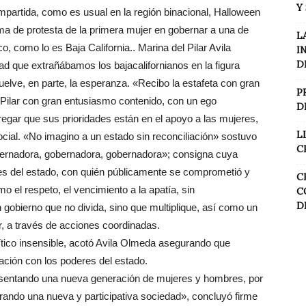
Y
ompartida, como es usual en la región binacional, Halloween
toma de protesta de la primera mujer en gobernar a una de
L
, como lo es Baja California.. Marina del Pilar Avila
I
D
ad que extrañábamos los bajacalifornianos en la figura
uelve, en parte, la esperanza. «Recibo la estafeta con gran
P
 Pilar con gran entusiasmo contenido, con un ego
D
regar que sus prioridades están en el apoyo a las mujeres,
L
ocial. «No imagino a un estado sin reconciliación» sostuvo
C
obernadora, gobernadora, gobernadora»; consigna cuya
cipes del estado, con quién públicamente se comprometió y
C
 el respeto, el vencimiento a la apatía, sin
C
D
n gobierno que no divida, sino que multiplique, así como un
 a través de acciones coordinadas.
lítico insensible, acotó Avila Olmeda asegurando que
ación con los poderes del estado.
esentando una nueva generación de mujeres y hombres, por
rando una nueva y participativa sociedad», concluyó firme