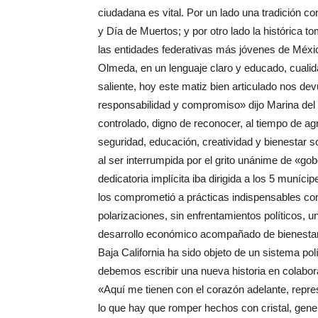
ciudadana es vital. Por un lado una tradición c
y Día de Muertos; y por otro lado la histórica 
las entidades federativas más jóvenes de México
Olmeda, en un lenguaje claro y educado, cualid
saliente, hoy este matiz bien articulado nos dev
responsabilidad y compromiso» dijo Marina del
controlado, digno de reconocer, al tiempo de ag
seguridad, educación, creatividad y bienestar s
al ser interrumpida por el grito unánime de «g
dedicatoria implícita iba dirigida a los 5 muní
los comprometió a prácticas indispensables como
polarizaciones, sin enfrentamientos políticos, u
desarrollo económico acompañado de bienestar,
Baja California ha sido objeto de un sistema po
debemos escribir una nueva historia en colabor
«Aquí me tienen con el corazón adelante, repr
lo que hay que romper hechos con cristal, gene