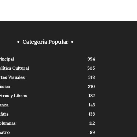
Categoría Popular
incipal
994
lítica Cultural
505
tes Visuales
318
úsica
210
tras y Libros
182
anza
143
iñ@s
138
olumnas
112
eatro
89