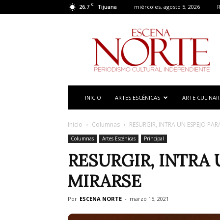
C
26.7
miércoles, agosto 5, 2026
R
Tijuana
Escena
Norte
INICIO
ARTES ESCÉNICAS
ARTE CULINAR
Inicio
Columnas
RESURGIR, INTRA UN ESPEJO PAR
Columnas
Artes Escénicas
Principal
RESURGIR, INTRA 
MIRARSE
Por
ESCENA NORTE
-
marzo 15, 2021