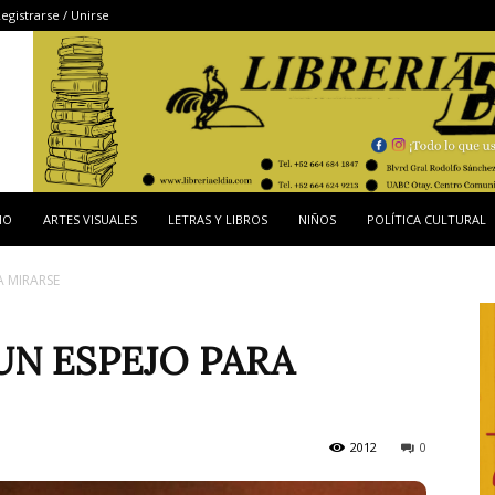
egistrarse / Unirse
IO
ARTES VISUALES
LETRAS Y LIBROS
NIÑOS
POLÍTICA CULTURAL
A MIRARSE
UN ESPEJO PARA
2012
0