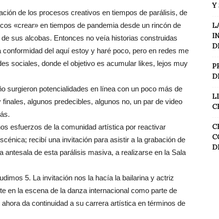
Y
ación de los procesos creativos en tiempos de parálisis, de
icos «crear» en tiempos de pandemia desde un rincón de
L
I
, de sus alcobas. Entonces no veía historias construidas
D
la conformidad del aquí estoy y haré poco, pero en redes me
es sociales, donde el objetivo es acumular likes, lejos muy
P
D
año surgieron potencialidades en línea con un poco más de
L
y finales, algunos predecibles, algunos no, un par de video
C
ás.
C
s esfuerzos de la comunidad artística por reactivar
C
cénica; recibí una invitación para asistir a la grabación de
D
antesala de esta parálisis masiva, a realizarse en la Sala
imos 5. La invitación nos la hacía la bailarina y actriz
e en la escena de la danza internacional como parte de
 ahora da continuidad a su carrera artística en términos de