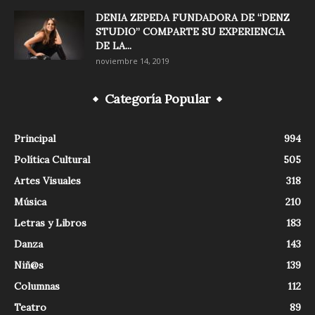
DENIA ZEPEDA FUNDADORA DE “DENZ
STUDIO” COMPARTE SU EXPERIENCIA
DE LA...
noviembre 14, 2019
Categoría Popular
Principal
994
Política Cultural
505
Artes Visuales
318
Música
210
Letras y Libros
183
Danza
143
Niñ@s
139
Columnas
112
Teatro
89