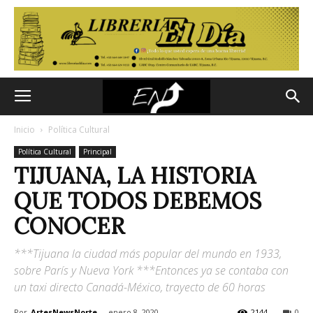
Inicio
Política Cultural
Política Cultural
Principal
TIJUANA, LA HISTORIA
QUE TODOS DEBEMOS
CONOCER
***Tijuana la ciudad más popular del mundo en 1933,
sobre París y Nueva York ***Entonces ya se contaba con
un taxi directo Canadá-México, trayecto de 60 horas
Por
ArtesNewsNorte
-
enero 8, 2020
2144
0