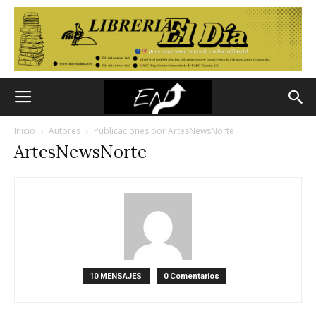
Inicio
Autores
Publicaciones por ArtesNewsNorte
ArtesNewsNorte
10 MENSAJES
0 Comentarios