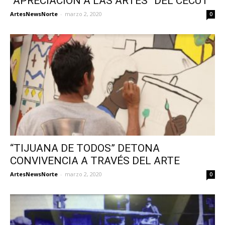
“APRECIACIÓN A LAS ARTES” DEL CECUT
ArtesNewsNorte
-
marzo 2, 2020
0
“TIJUANA DE TODOS” DETONA
CONVIVENCIA A TRAVÉS DEL ARTE
ArtesNewsNorte
-
marzo 2, 2020
0