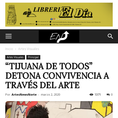
Inicio
Artes Visuales
Artes Visuales
Principal
“TIJUANA DE TODOS”
DETONA CONVIVENCIA A
TRAVÉS DEL ARTE
Por
ArtesNewsNorte
-
marzo 2, 2020
1371
0