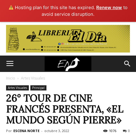
Hosting plan for this site has expired.
Renew now
to
avoid service disruption.
Inicio
Artes Visuales
Artes Visuales
Principal
26° TOUR DE CINE
FRANCÉS PRESENTA, «EL
MUNDO SEGÚN PIERRE»
Por
ESCENA NORTE
-
octubre 3, 2022
1076
0