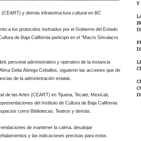
Y
es (CEART) y demás infraestructura cultural en BC
L
I
to a los protocolos instruidos por el Gobierno del Estado
D
 Cultura de Baja California participó en el “Macro Simulacro
P
D
ril, personal administrativo y operativo de la instancia
L
C
, Alma Delia Ábrego Ceballos, siguieron las acciones que de
ncias de la administración estatal.
C
C
tal de las Artes (CEART) en Tijuana, Tecate, Mexicali,
D
resentaciones del Instituto de Cultura de Baja California
spacios como Bibliotecas, Teatros y demás.
omendaciones de mantener la calma, desalojar
ñalamientos y las indicaciones precisas para estos