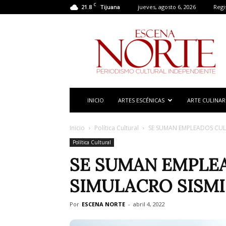
C
21.8
jueves, agosto 6, 2026
Regi
Tijuana
Escena
Norte
INICIO
ARTES ESCÉNICAS
ARTE CULINAR
Inicio
Política Cultural
SE SUMAN EMPLEADOS CUL
Política Cultural
SE SUMAN EMPLE
SIMULACRO SISM
Por
ESCENA NORTE
-
abril 4, 2022