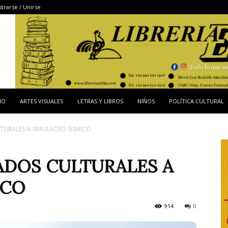
strarse / Unirse
IO
ARTES VISUALES
LETRAS Y LIBROS
NIÑOS
POLÍTICA CULTURAL
TURALES A SIMULACRO SISMICO
ADOS CULTURALES A
ICO
914
0