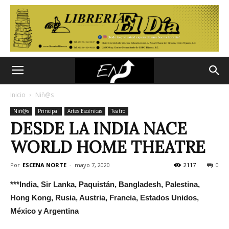
Inicio
Niñ@s
Niñ@s
Principal
Artes Escénicas
Teatro
DESDE LA INDIA NACE
WORLD HOME THEATRE
Por
ESCENA NORTE
-
mayo 7, 2020
2117
0
***India, Sir Lanka, Paquistán, Bangladesh, Palestina,
Hong Kong, Rusia, Austria, Francia, Estados Unidos,
México y Argentina