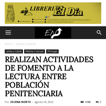
Inicio
Letras y Libros
Letras y Libros
Política Cultural
Principal
REALIZAN ACTIVIDADES
DE FOMENTO A LA
LECTURA ENTRE
POBLACIÓN
PENITENCIARIA
Por
ESCENA NORTE
-
agosto 26, 2022
1048
0