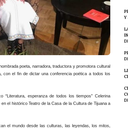
P
Y
L
I
D
P
D
nombrada poeta, narradora, traductora y promotora cultural
L
 con el fin de dictar una conferencia poética a todos los
C
C
C
ico “Literatura, esperanza de todos los tiempos” Celerina
D
n el histórico Teatro de la Casa de la Cultura de Tijuana a
ican el mundo desde las culturas, las leyendas, los mitos,