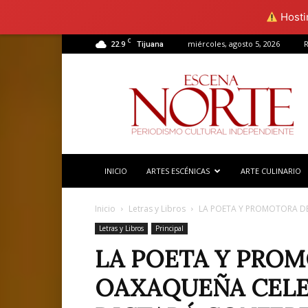
Hostin
C
22.9
miércoles, agosto 5, 2026
R
Tijuana
Escena
Norte
INICIO
ARTES ESCÉNICAS
ARTE CULINARIO
Inicio
Letras y Libros
LA POETA Y PROMOTORA DE
Letras y Libros
Principal
LA POETA Y PRO
OAXAQUEÑA CELE