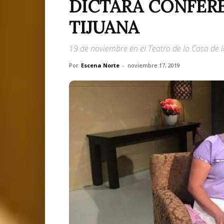
DICTARÁ CONFERE
TIJUANA
19 de noviembre en el Teatro de la Casa de l
Por
Escena Norte
-
noviembre 17, 2019