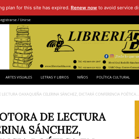
g plan for this site has expired.
Renew now
to avoid service di
egistrarse / Unirse
ARTES VISUALES
LETRAS Y LIBROS
NIÑOS
POLÍTICA CULTURAL
 LECTURA OAXAQUEÑA CELERINA SÁNCHEZ, DICTARÁ CONFERENCIA POÉTICA...
MOTORA DE LECTURA
RINA SÁNCHEZ,