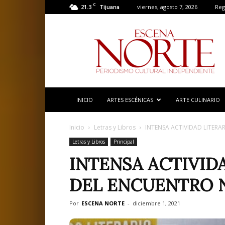
C
21.3
viernes, agosto 7, 2026
Reg
Tijuana
Escena
Norte
INICIO
ARTES ESCÉNICAS
ARTE CULINARIO
Inicio
Letras y Libros
INTENSA ACTIVIDAD LITERA
Letras y Libros
Principal
INTENSA ACTIVIDA
DEL ENCUENTRO N
Por
ESCENA NORTE
-
diciembre 1, 2021