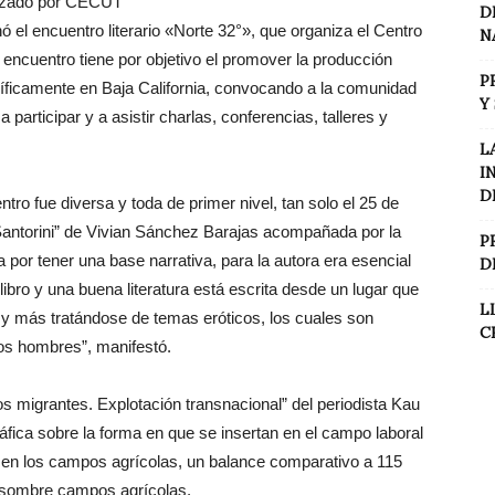
anizado por CECUT
D
el encuentro literario «Norte 32°», que organiza el Centro
N
o encuentro tiene por objetivo el promover la producción
P
pecíficamente en Baja California, convocando a la comunidad
Y
 participar y a asistir charlas, conferencias, talleres y
L
I
D
o fue diversa y toda de primer nivel, tan solo el 25 de
 “Santorini” de Vivian Sánchez Barajas acompañada por la
P
por tener una base narrativa, para la autora era esencial
D
ibro y una buena literatura está escrita desde un lugar que
L
 y más tratándose de temas eróticos, los cuales son
C
os hombres”, manifestó.
ros migrantes. Explotación transnacional” del periodista Kau
ica sobre la forma en que se insertan en el campo laboral
e en los campos agrícolas, un balance comparativo a 115
r sombre campos agrícolas.