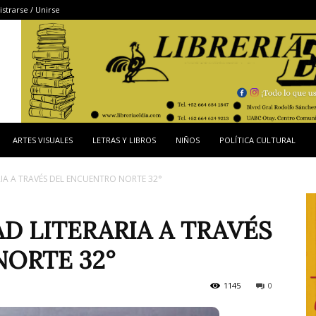
istrarse / Unirse
ARTES VISUALES
LETRAS Y LIBROS
NIÑOS
POLÍTICA CULTURAL
RIA A TRAVÉS DEL ENCUENTRO NORTE 32°
D LITERARIA A TRAVÉS
ORTE 32°
1145
0