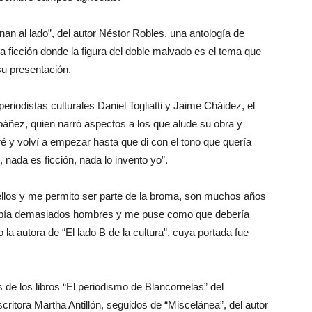
nan al lado”, del autor Néstor Robles, una antología de
ia ficción donde la figura del doble malvado es el tema que
 su presentación.
 periodistas culturales Daniel Togliatti y Jaime Cháidez, el
ibáñez, quien narró aspectos a los que alude su obra y
ré y volví a empezar hasta que di con el tono que quería
 nada es ficción, nada lo invento yo”.
on ellos y me permito ser parte de la broma, son muchos años
 había demasiados hombres y me puse como que debería
 la autora de “El lado B de la cultura”, cuya portada fue
de los libros “El periodismo de Blancornelas” del
scritora Martha Antillón, seguidos de “Miscelánea”, del autor