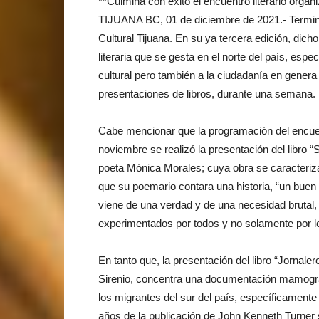
**Culmina con éxito el encuentro literario org
TIJUANA BC, 01 de diciembre de 2021.- Terminó 
Cultural Tijuana. En su ya tercera edición, dich
literaria que se gesta en el norte del país, es
cultural pero también a la ciudadanía en genera a
presentaciones de libros, durante una semana.
Cabe mencionar que la programación del encuentr
noviembre se realizó la presentación del libro
poeta Mónica Morales; cuya obra se caracteriza 
que su poemario contara una historia, “un buen l
viene de una verdad y de una necesidad brutal,
experimentados por todos y no solamente por l
En tanto que, la presentación del libro “Jornale
Sirenio, concentra una documentación mamográf
los migrantes del sur del país, específicament
años de la publicación de John Kenneth Turne