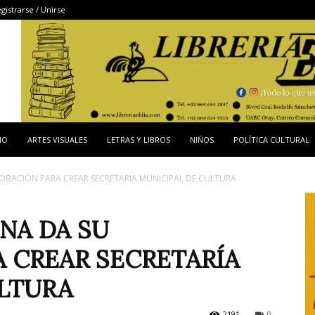
gistrarse / Unirse
IO
ARTES VISUALES
LETRAS Y LIBROS
NIÑOS
POLÍTICA CULTURAL
ROBACIÓN PARA CREAR SECRETARÍA MUNICIPAL DE CULTURA
NA DA SU
 CREAR SECRETARÍA
ULTURA
2191
0