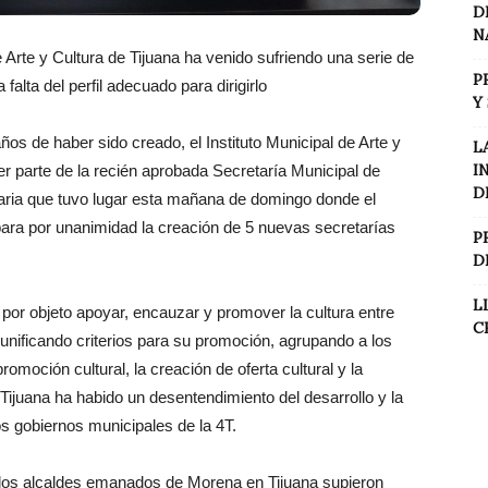
D
N
de Arte y Cultura de Tijuana ha venido sufriendo una serie de
P
falta del perfil adecuado para dirigirlo
Y
s de haber sido creado, el Instituto Municipal de Arte y
L
I
r parte de la recién aprobada Secretaría Municipal de
D
naria que tuvo lugar esta mañana de domingo donde el
bara por unanimidad la creación de 5 nuevas secretarías
P
D
L
e por objeto apoyar, encauzar y promover la cultura entre
C
 unificando criterios para su promoción, agrupando a los
moción cultural, la creación de oferta cultural y la
 Tijuana ha habido un desentendimiento del desarrollo y la
los gobiernos municipales de la 4T.
 los alcaldes emanados de Morena en Tijuana supieron