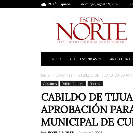
C
21.7
domingo, agosto 9, 2026
Re
Tijuana
Escena
Norte
INICIO
ARTES ESCÉNICAS
ARTE CULINAR
Inicio
Columnas
CABILDO DE TIJUANA DA SU AP
Columnas
Política Cultural
Principal
CABILDO DE TIJUA
APROBACIÓN PARA
MUNICIPAL DE C
Por
ESCENA NORTE
-
febrero 9, 2025