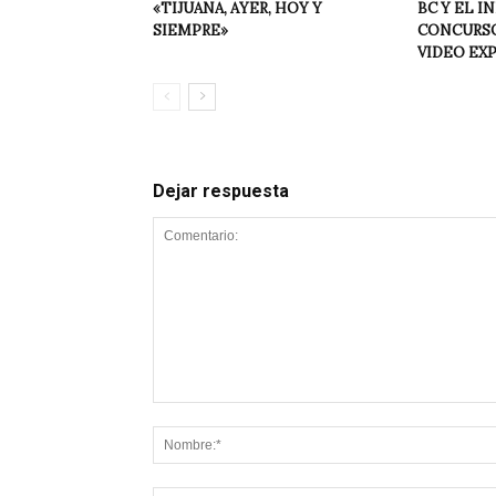
«TIJUANA, AYER, HOY Y
BC Y EL I
SIEMPRE»
CONCURSO
VIDEO EX
Dejar respuesta