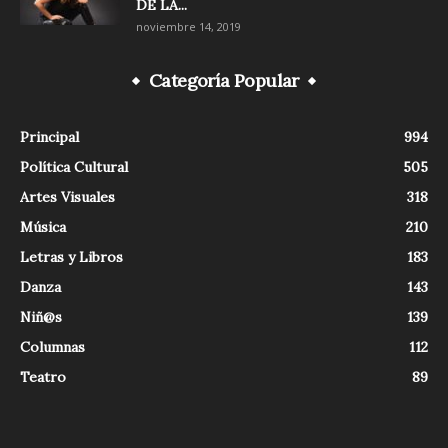
DE LA...
noviembre 14, 2019
Categoría Popular
Principal
994
Política Cultural
505
Artes Visuales
318
Música
210
Letras y Libros
183
Danza
143
Niñ@s
139
Columnas
112
Teatro
89