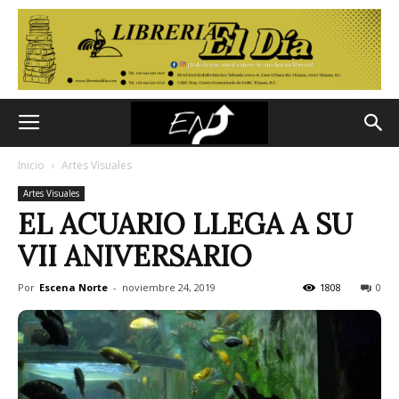
Inicio
Artes Visuales
Artes Visuales
EL ACUARIO LLEGA A SU
VII ANIVERSARIO
Por
Escena Norte
-
noviembre 24, 2019
1808
0