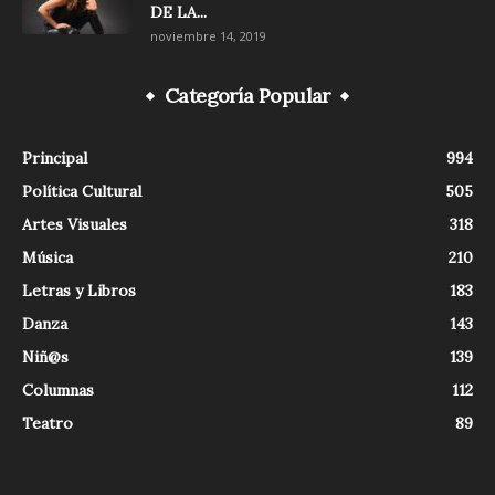
DE LA...
noviembre 14, 2019
Categoría Popular
Principal
994
Política Cultural
505
Artes Visuales
318
Música
210
Letras y Libros
183
Danza
143
Niñ@s
139
Columnas
112
Teatro
89