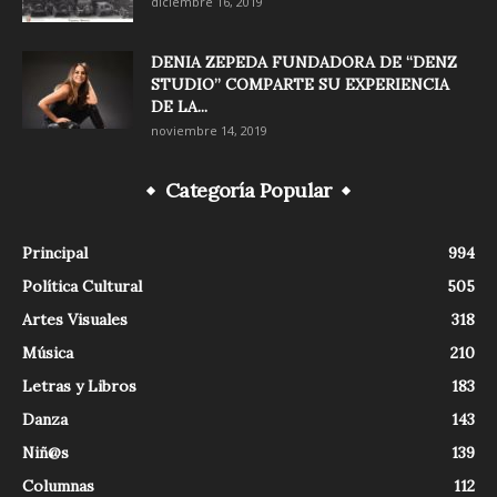
diciembre 16, 2019
DENIA ZEPEDA FUNDADORA DE “DENZ
STUDIO” COMPARTE SU EXPERIENCIA
DE LA...
noviembre 14, 2019
Categoría Popular
Principal
994
Política Cultural
505
Artes Visuales
318
Música
210
Letras y Libros
183
Danza
143
Niñ@s
139
Columnas
112