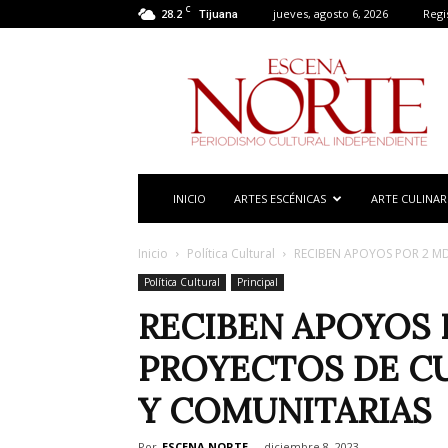
C
28.2
jueves, agosto 6, 2026
Regi
Tijuana
Escena
Norte
INICIO
ARTES ESCÉNICAS
ARTE CULINAR
Inicio
Política Cultural
RECIBEN APOYOS POR 2 M
Política Cultural
Principal
RECIBEN APOYOS 
PROYECTOS DE C
Y COMUNITARIAS
Por
ESCENA NORTE
-
diciembre 8, 2023