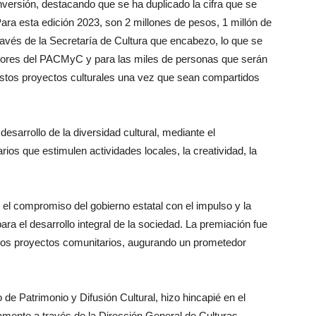
inversión, destacando que se ha duplicado la cifra que se
ra esta edición 2023, son 2 millones de pesos, 1 millón de
través de la Secretaría de Cultura que encabezo, lo que se
nadores del PACMyC y para las miles de personas que serán
estos proyectos culturales una vez que sean compartidos
esarrollo de la diversidad cultural, mediante el
ios que estimulen actividades locales, la creatividad, la
n el compromiso del gobierno estatal con el impulso y la
ara el desarrollo integral de la sociedad. La premiación fue
e los proyectos comunitarios, augurando un prometedor
o de Patrimonio y Difusión Cultural, hizo hincapié en el
camente a través de la Dirección General de Culturas