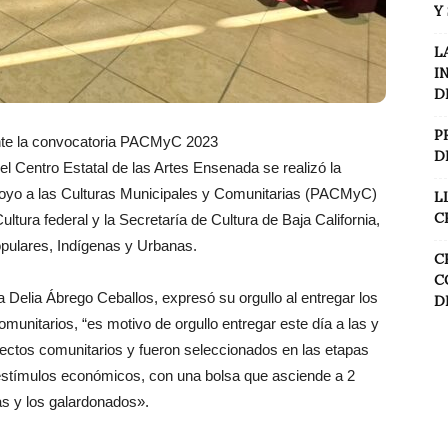
Y
L
I
D
P
nte la convocatoria PACMyC 2023
D
Centro Estatal de las Artes Ensenada se realizó la
oyo a las Culturas Municipales y Comunitarias (PACMyC)
L
C
ltura federal y la Secretaría de Cultura de Baja California,
opulares, Indígenas y Urbanas.
C
C
a Delia Ábrego Ceballos, expresó su orgullo al entregar los
D
munitarios, “es motivo de orgullo entregar este día a las y
ectos comunitarios y fueron seleccionados en las etapas
 estímulos económicos, con una bolsa que asciende a 2
as y los galardonados».