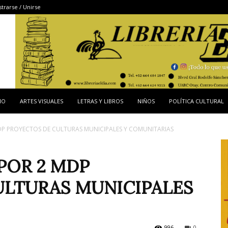
strarse / Unirse
IO
ARTES VISUALES
LETRAS Y LIBROS
NIÑOS
POLÍTICA CULTURAL
DP PROYECTOS DE CULTURAS MUNICIPALES Y COMUNITARIAS
POR 2 MDP
ULTURAS MUNICIPALES
996
0