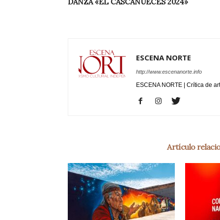
DANZA «EL CASCANUECES 2024»
ESCENA NORTE
http://www.escenanorte.info
ESCENA NORTE | Crítica de ar
Artículo relac