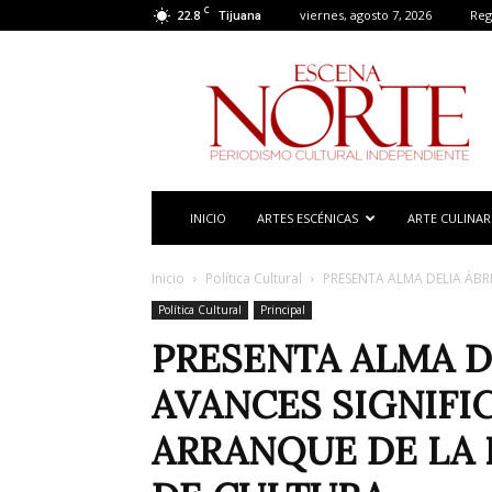
C
22.8
viernes, agosto 7, 2026
Reg
Tijuana
Escena
Norte
INICIO
ARTES ESCÉNICAS
ARTE CULINAR
Inicio
Política Cultural
PRESENTA ALMA DELIA ÁBR
Política Cultural
Principal
PRESENTA ALMA D
AVANCES SIGNIFI
ARRANQUE DE LA