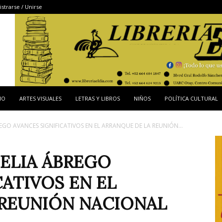
istrarse / Unirse
IO
ARTES VISUALES
LETRAS Y LIBROS
NIÑOS
POLÍTICA CULTURAL
EGO AVANCES SIGNIFICATIVOS EN EL ARRANQUE DE LA REUNIÓN...
ELIA ÁBREGO
CATIVOS EN EL
 REUNIÓN NACIONAL