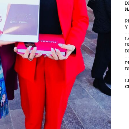
D
N
P
Y
L
I
D
P
D
L
C