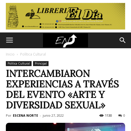
Inicio
Política Cultural
Política Cultural
Principal
INTERCAMBIARON
EXPERIENCIAS A TRAVÉS
DEL EVENTO «ARTE Y
DIVERSIDAD SEXUAL»
Por
ESCENA NORTE
-
junio 27, 2022
1130
0