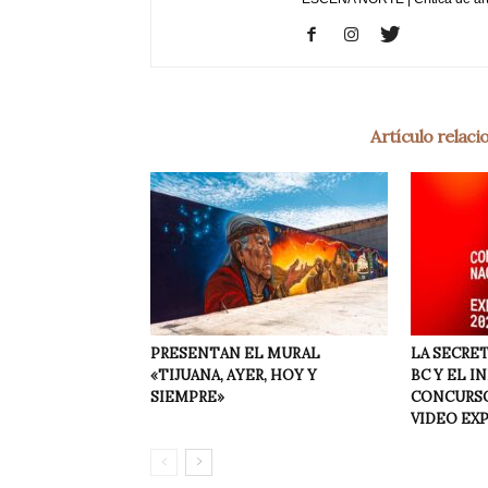
Artículo relac
PRESENTAN EL MURAL
LA SECRET
«TIJUANA, AYER, HOY Y
BC Y EL I
SIEMPRE»
CONCURSO
VIDEO EX