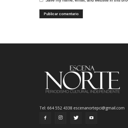
Save my name, email, and website in this bro
Tel: 664 552 4338 escenanortepci@gmail.com