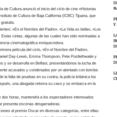
D
N
de Cultura anunció el inicio del ciclo de cine «Historias
nstituto de Cultura de Baja California (ICBC) Tijuana, que
P
gratuita.
Y
uientes: «En el Nombre del Padre», «La Vida es bella», «Los
L
 Estas cintas, algunas de las cuales han sido nominadas a
I
iencia cinematográfica enriquecedora.
D
primera película del ciclo, «En el Nombre del Padre»,
 Daniel Day-Lewis, Emma Thompson, Pete Postlethwaite y
P
D
s y se desarrolla en Belfast, presentándonos la lucha de
tamente acusados y condenados por un atentado con bomba
L
 la falta de pruebas en su contra, la policía británica los
C
después, una abogada retoma su caso y se embarca en la
e dos horas, mantendrá a los espectadores interesados
 que presenta escenas desgarradoras.
iones al premio Oscar en diversas categorías, entre ellas: