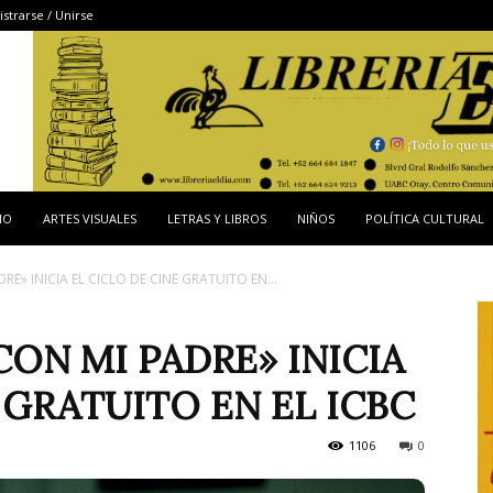
istrarse / Unirse
IO
ARTES VISUALES
LETRAS Y LIBROS
NIÑOS
POLÍTICA CULTURAL
E» INICIA EL CICLO DE CINE GRATUITO EN...
ON MI PADRE» INICIA
 GRATUITO EN EL ICBC
1106
0