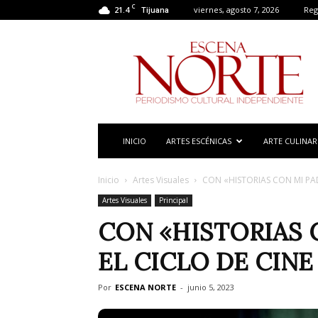
C
21.4
viernes, agosto 7, 2026
Reg
Tijuana
Escena
Norte
INICIO
ARTES ESCÉNICAS
ARTE CULINAR
Inicio
Artes Visuales
CON «HISTORIAS CON MI PADR
Artes Visuales
Principal
CON «HISTORIAS C
EL CICLO DE CINE
Por
ESCENA NORTE
-
junio 5, 2023