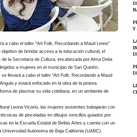
D
N
P
Y
L
ará a cabo el taller “Art Folk, Recordando a Maud Lewis”
I
bjetivo de brindar acceso a la educación cultural, el
D
s de la Secretaría de Cultura, encabezada por Alma Delia
P
dirigidos a mujeres en el municipio de San Quintín.
D
, se llevará a cabo el taller “Art Folk, Recordando a Maud
Angulo y estará enfocado en la obra de la pintora
L
 forma de plasmar su vida cotidiana, en un ambiente de
C
ltural Leona Vicario, las mujeres asistentes trabajarán con
s técnicas de pinceladas en dibujos sencillos guiados por
ticas en la Escuela Estatal de Bellas Artes y cuenta con un
la Universidad Autónoma de Baja California (UABC).