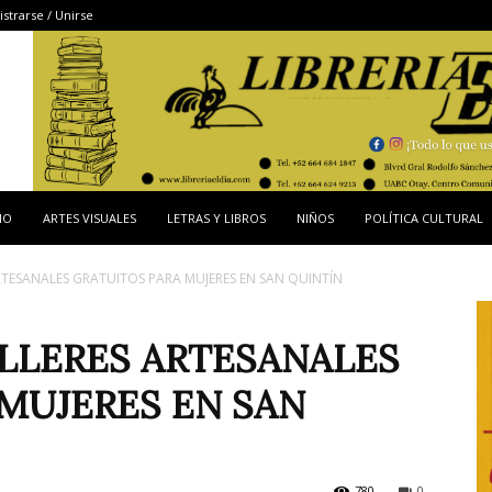
istrarse / Unirse
IO
ARTES VISUALES
LETRAS Y LIBROS
NIÑOS
POLÍTICA CULTURAL
RTESANALES GRATUITOS PARA MUJERES EN SAN QUINTÍN
LLERES ARTESANALES
MUJERES EN SAN
780
0