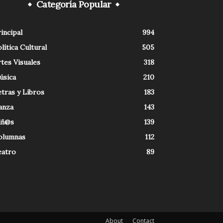
Categoría Popular
incipal
994
lítica Cultural
505
tes Visuales
318
úsica
210
tras y Libros
183
anza
143
iñ@s
139
olumnas
112
eatro
89
About
Contact