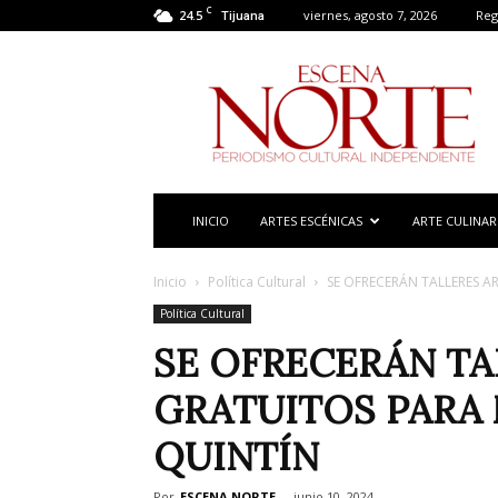
C
24.5
viernes, agosto 7, 2026
Reg
Tijuana
Escena
Norte
INICIO
ARTES ESCÉNICAS
ARTE CULINAR
Inicio
Política Cultural
SE OFRECERÁN TALLERES A
Política Cultural
SE OFRECERÁN TA
GRATUITOS PARA 
QUINTÍN
Por
ESCENA NORTE
-
junio 10, 2024