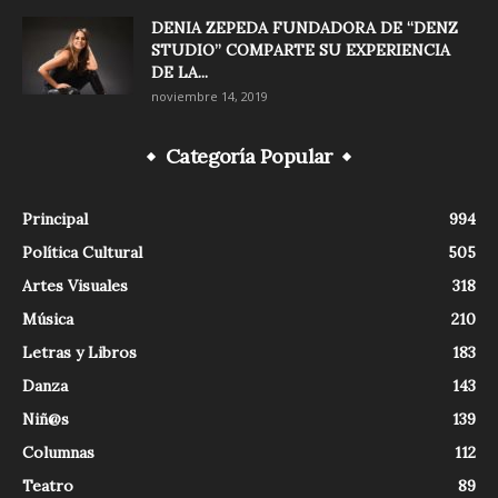
DENIA ZEPEDA FUNDADORA DE “DENZ
STUDIO” COMPARTE SU EXPERIENCIA
DE LA...
noviembre 14, 2019
Categoría Popular
Principal
994
Política Cultural
505
Artes Visuales
318
Música
210
Letras y Libros
183
Danza
143
Niñ@s
139
Columnas
112
Teatro
89