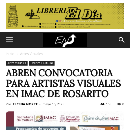
Inicio
Artes Visuales
Artes Visuales
Política Cultural
ABREN CONVOCATORIA
PARA ARTISTAS VISUALES
EN IMAC DE ROSARITO
Por
ESCENA NORTE
-
mayo 15, 2026
156
0