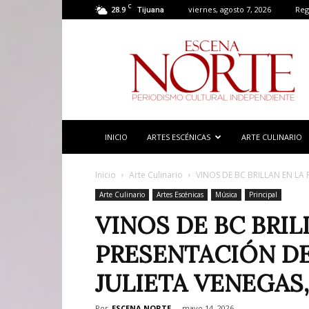
C
28.9
viernes, agosto 7, 2026
Reg
Tijuana
Escena
Norte
INICIO
ARTES ESCÉNICAS
ARTE CULINARIO
Inicio
Arte Culinario
VINOS DE BC BRILLAN EN LA
Arte Culinario
Artes Escénicas
Música
Principal
VINOS DE BC BRIL
PRESENTACIÓN D
JULIETA VENEGAS,
Por
ESCENA NORTE
-
mayo 14, 2026