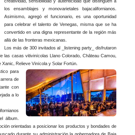
creatividad, sensibilidad y autenticidad que distinguen a
los ensamblajes y monovarietales bajacalifornianos.
Asimismo, agregó el funcionario, es una oportunidad
para celebrar el talento de Venegas, misma que se ha
convertido en una digna representante de la región más
allá de las fronteras mexicanas.
Los más de 300 invitados al _listening party_ disfrutaron
de las casas vitivinícolas Llano Colorado, Château Camou,
Xanic, Relieve Vinícola y Solar Fortún.
tico para
carrera de
tante con
rjada a lo
ifornianos
el álbum.
ción orientadas a posicionar los productos y bondades de
a buscado durante su administración la gobernadora de Baja