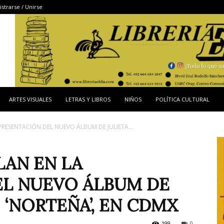
istrarse / Unirse
ARTES VISUALES
LETRAS Y LIBROS
NIÑOS
POLÍTICA CULTURAL
 PRESENTACIÓN DEL NUEVO ÁLBUM DE JULIETA...
LAN EN LA
EL NUEVO ÁLBUM DE
 ‘NORTEÑA’, EN CDMX
199
0