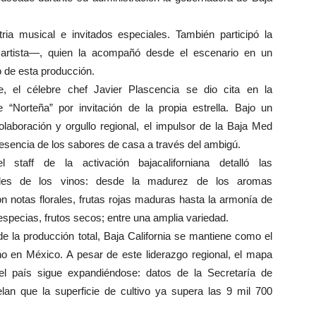
tria musical e invitados especiales. También participó la
artista—, quien la acompañó desde el escenario en un
o de esta producción.
e, el célebre chef Javier Plascencia se dio cita en la
 “Norteña” por invitación de la propia estrella. Bajo un
colaboración y orgullo regional, el impulsor de la Baja Med
 esencia de los sabores de casa a través del ambigú.
l staff de la activación bajacaliforniana detalló las
dades de los vinos: desde la madurez de los aromas
n notas florales, frutas rojas maduras hasta la armonía de
 especias, frutos secos; entre una amplia variedad.
e la producción total, Baja California se mantiene como el
no en México. A pesar de este liderazgo regional, el mapa
 del país sigue expandiéndose: datos de la Secretaría de
lan que la superficie de cultivo ya supera las 9 mil 700