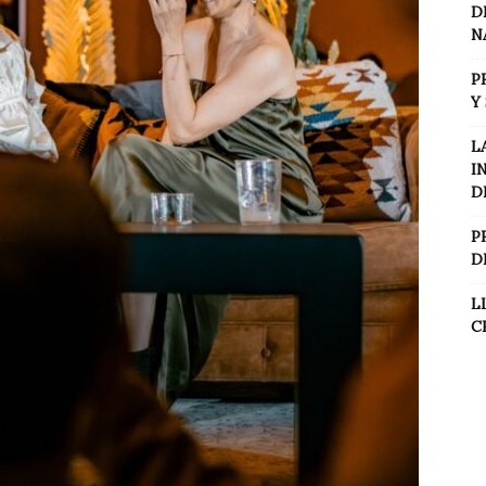
D
N
P
Y
L
I
D
P
D
L
C