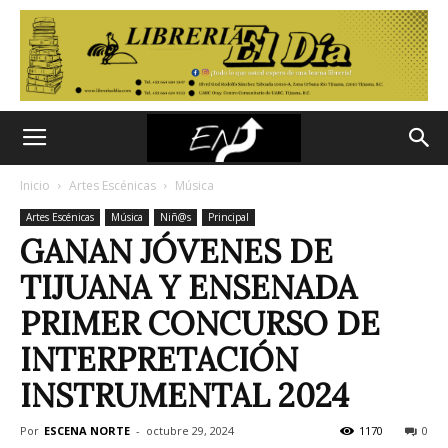
Inicio
Artes Escénicas
Música
Artes Escénicas
Música
Niñ@s
Principal
GANAN JÓVENES DE
TIJUANA Y ENSENADA
PRIMER CONCURSO DE
INTERPRETACIÓN
INSTRUMENTAL 2024
Por
ESCENA NORTE
-
octubre 29, 2024
1170
0