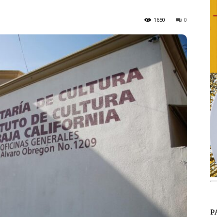
1650
0
P