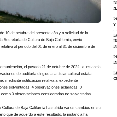
D
N
P
Y
 10 de octubre del presente año y a solicitud de la
L
a Secretaría de Cultura de Baja California, envió
I
D
elativa al periodo del 01 de enero al 31 de diciembre de
P
D
comunicación, el pasado 21 de octubre de 2024, la instancia
L
ciones de auditoría dirigido a la titular cultural estatal
C
mó mediante notificación relativa al expediente
nes solventadas, 4 observaciones aclaradas, 0
sí como 0 observaciones consideradas no solventadas.
de Cultura de Baja California ha sufrido varios cambios en su
erto que de acuerdo a este resultado, la instancia ha