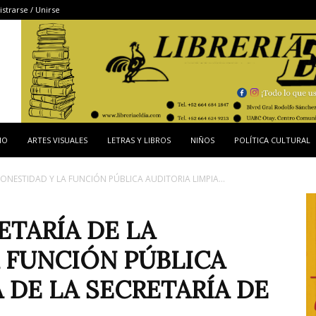
istrarse / Unirse
IO
ARTES VISUALES
LETRAS Y LIBROS
NIÑOS
POLÍTICA CULTURAL
HONESTIDAD Y LA FUNCIÓN PÚBLICA AUDITORIA LIMPIA...
ETARÍA DE LA
 FUNCIÓN PÚBLICA
 DE LA SECRETARÍA DE