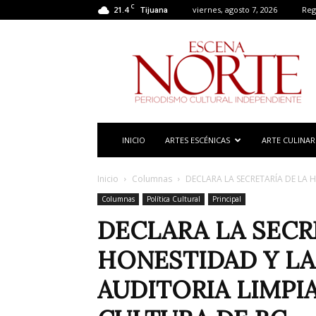
C
21.4
viernes, agosto 7, 2026
Reg
Tijuana
Escena
Norte
INICIO
ARTES ESCÉNICAS
ARTE CULINAR
Inicio
Columnas
DECLARA LA SECRETARÍA DE LA 
Columnas
Política Cultural
Principal
DECLARA LA SECR
HONESTIDAD Y LA
AUDITORIA LIMPIA