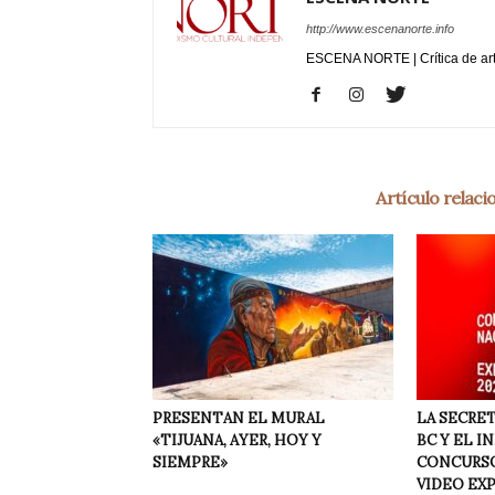
http://www.escenanorte.info
ESCENA NORTE | Crítica de ar
Artículo relac
PRESENTAN EL MURAL
LA SECRET
«TIJUANA, AYER, HOY Y
BC Y EL I
SIEMPRE»
CONCURSO
VIDEO EX