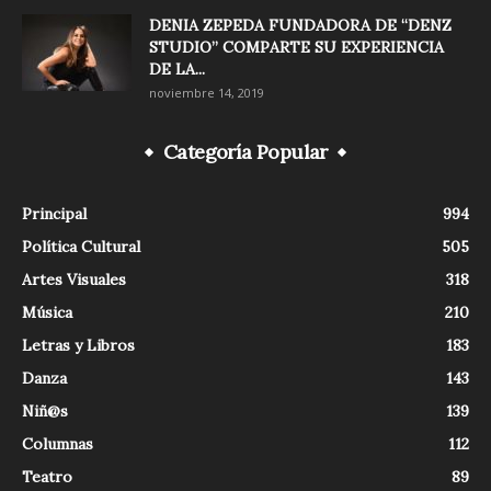
DENIA ZEPEDA FUNDADORA DE “DENZ
STUDIO” COMPARTE SU EXPERIENCIA
DE LA...
noviembre 14, 2019
Categoría Popular
Principal
994
Política Cultural
505
Artes Visuales
318
Música
210
Letras y Libros
183
Danza
143
Niñ@s
139
Columnas
112
Teatro
89