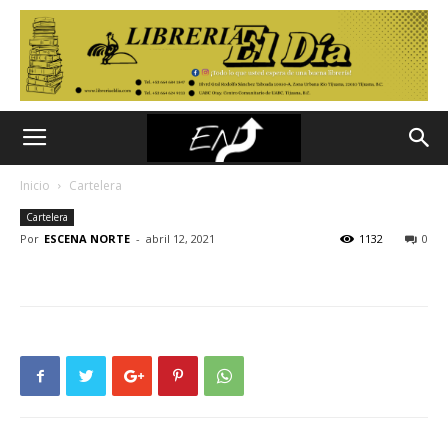
Inicio
Cartelera
Cartelera
Por
ESCENA NORTE
-
abril 12, 2021
1132
0