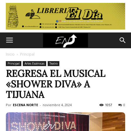
Inicio
Principal
Principal
Artes Escénicas
Teatro
REGRESA EL MUSICAL
«SHOWER DIVA» A
TIJUANA
Por
ESCENA NORTE
-
noviembre 4, 2024
1057
0