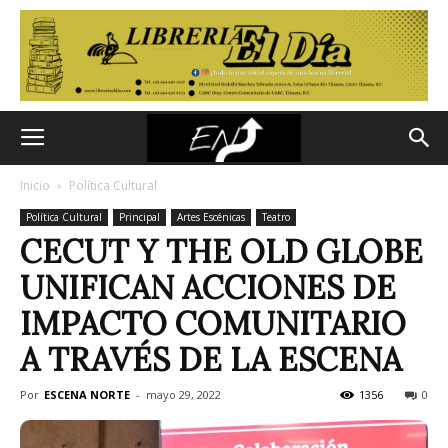
Inicio
Política Cultural
Política Cultural
Principal
Artes Escénicas
Teatro
CECUT Y THE OLD GLOBE
UNIFICAN ACCIONES DE
IMPACTO COMUNITARIO
A TRAVÉS DE LA ESCENA
Por
ESCENA NORTE
-
mayo 29, 2022
1356
0