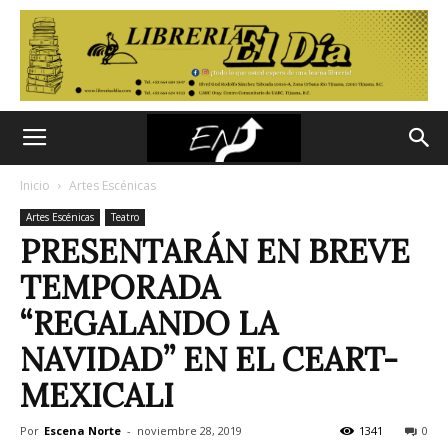
Inicio
Artes Escénicas
Artes Escénicas
Teatro
PRESENTARÁN EN BREVE
TEMPORADA
“REGALANDO LA
NAVIDAD” EN EL CEART-
MEXICALI
Por
Escena Norte
-
noviembre 28, 2019
1341
0