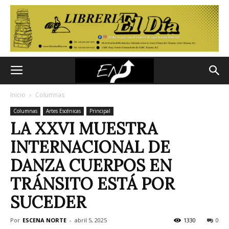
Inicio
Columnas
Columnas
Artes Escénicas
Principal
LA XXVI MUESTRA
INTERNACIONAL DE
DANZA CUERPOS EN
TRÁNSITO ESTÁ POR
SUCEDER
Por
ESCENA NORTE
-
abril 5, 2025
1330
0