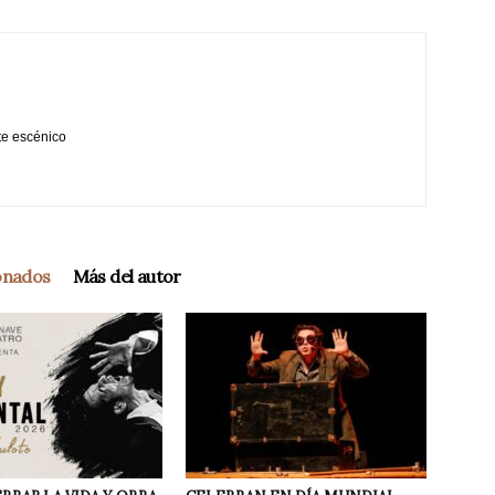
te escénico
ionados
Más del autor