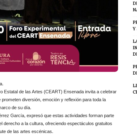
D
N
P
Y
L
I
D
P
D
a.
L
 Estatal de las Artes (CEART) Ensenada invita a celebrar
C
e prometen diversión, emoción y reflexión para toda la
marco de su día.
tiérrez García, expresó que estas actividades forman parte
el derecho a la cultura, ofreciendo espectáculos gratuitos
ute de las artes escénicas.