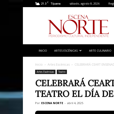
C
21.3
sábado, agosto 8, 2026
Regi
Tijuana
Escena
Norte
INICIO
ARTES ESCÉNICAS
ARTE CULINARIO
Inicio
Artes Escénicas
CELEBRARÁ CEART ENSENAD
Artes Escénicas
Teatro
CELEBRARÁ CEAR
TEATRO EL DÍA DE
Por
ESCENA NORTE
-
abril 4, 2025