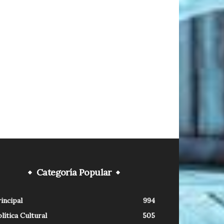
Categoría Popular
incipal
994
lítica Cultural
505