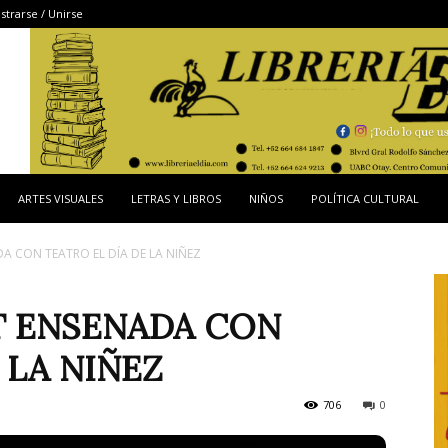
strarse / Unirse
ARTES VISUALES
LETRAS Y LIBROS
NIÑOS
POLÍTICA CULTURAL
A CON TEATRO EL DÍA DE LA NIÑEZ
T ENSENADA CON
 LA NIÑEZ
706
0