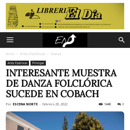
Inicio
Artes Escénicas
Danza
Artes Escénicas
Principal
INTERESANTE MUESTRA
DE DANZA FOLCLÓRICA
SUCEDE EN COBACH
Por
ESCENA NORTE
-
febrero 20, 2022
1440
0