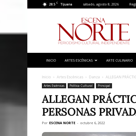
C
28.5
sábado, agosto 8, 2026
Regi
Tijuana
Escena
Norte
INICIO
ARTES ESCÉNICAS
ARTE CULINARIO
Inicio
Artes Escénicas
Danza
ALLEGAN PRÁCTIC
Artes Escénicas
Política Cultural
Principal
ALLEGAN PRÁCTIC
PERSONAS PRIVAD
Por
ESCENA NORTE
-
octubre 6, 2022