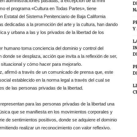
n administraciones pasadas, a excepción de la mini
D
mo el programa «Cultura en Todas Partes», tiene
N
 Estatal del Sistema Penitenciario de Baja California
P
s dedicadas a la promoción del arte y la cultura, han dando
Y
ica y urbana a las y los privados de la libertad de los
L
I
ser humano toma conciencia del dominio y control del
D
 donde se desplaza, acción que invita a la reflexión de ser,
 situacional y cómo hacer para mejorarlo.
P
, afirmó a través de un comunicado de prensa que, este
D
social establecido en la norma legal a través del cual se
L
s de las personas privadas de la libertad.
C
 representan para las personas privadas de la libertad una
música que se manifiesta en los movimientos corporales y
rie de sentimientos positivos, donde se adquiere el dominio
mitiendo realizar un reconocimiento con valor reflexivo.