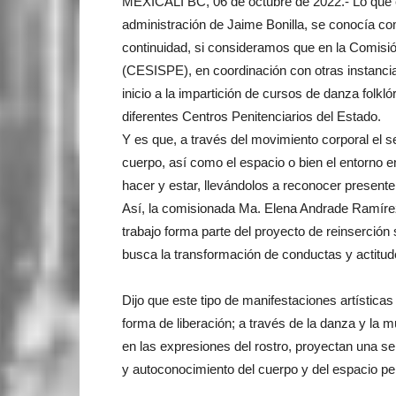
MEXICALI BC, 06 de octubre de 2022.- Lo que e
administración de Jaime Bonilla, se conocía co
continuidad, si consideramos que en la Comisión
(CESISPE), en coordinación con otras instancia
inicio a la impartición de cursos de danza folklór
diferentes Centros Penitenciarios del Estado.
Y es que, a través del movimiento corporal el 
cuerpo, así como el espacio o bien el entorno en
hacer y estar, llevándolos a reconocer presente
Así, la comisionada Ma. Elena Andrade Ramírez
trabajo forma parte del proyecto de reinserción 
busca la transformación de conductas y actitude
Dijo que este tipo de manifestaciones artísticas
forma de liberación; a través de la danza y la 
en las expresiones del rostro, proyectan una se
y autoconocimiento del cuerpo y del espacio per