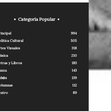
Categoría Popular
incipal
994
lítica Cultural
505
tes Visuales
318
úsica
210
tras y Libros
183
anza
143
iñ@s
139
olumnas
112
eatro
89