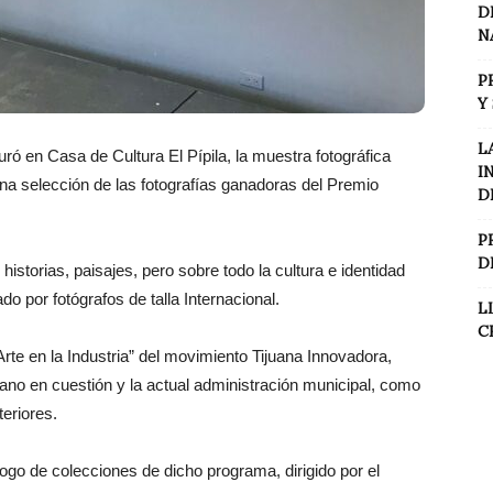
D
N
P
Y
L
ó en Casa de Cultura El Pípila, la muestra fotográfica
I
na selección de las fotografías ganadoras del Premio
D
P
D
istorias, paisajes, pero sobre todo la cultura e identidad
o por fotógrafos de talla Internacional.
L
C
rte en la Industria” del movimiento Tijuana Innovadora,
ano en cuestión y la actual administración municipal, como
eriores.
logo de colecciones de dicho programa, dirigido por el