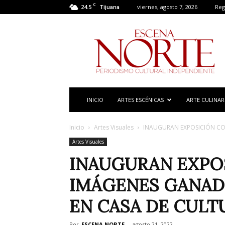
C
24.5
viernes, agosto 7, 2026
Reg
Tijuana
Escena
Norte
INICIO
ARTES ESCÉNICAS
ARTE CULINAR
Inicio
Artes Visuales
INAUGURAN EXPOSICIÓN CON
Artes Visuales
INAUGURAN EXPO
IMÁGENES GANAD
EN CASA DE CULTU
Por
ESCENA NORTE
-
agosto 21, 2022