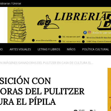
istrarse / Unirse
IO
ARTES VISUALES
LETRAS Y LIBROS
NIÑOS
POLÍTICA CULTURAL
 IMÁGENES GANADORAS DEL PULITZER EN CASA DE CULTURA EL...
SICIÓN CON
ORAS DEL PULITZER
RA EL PÍPILA
1045
0