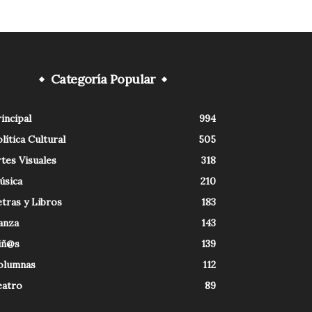
Categoría Popular
incipal
994
lítica Cultural
505
tes Visuales
318
úsica
210
tras y Libros
183
anza
143
iñ@s
139
olumnas
112
eatro
89