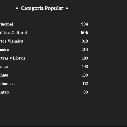
Categoría Popular
incipal
994
lítica Cultural
505
tes Visuales
318
úsica
210
tras y Libros
183
anza
143
iñ@s
139
olumnas
112
eatro
89