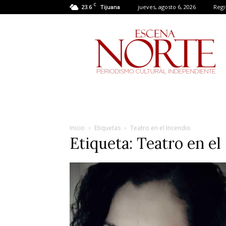
C
23.6
jueves, agosto 6, 2026
Regi
Tijuana
Escena
Norte
Inicio
Etiquetas
Teatro en el Incendio
Etiqueta: Teatro en el