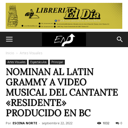
Inicio
Artes Visuales
Artes Visuales
Espectáculos
Principal
NOMINAN AL LATIN
GRAMMY A VIDEO
MUSICAL DEL CANTANTE
«RESIDENTE»
PRODUCIDO EN BC
Por
ESCENA NORTE
-
septiembre 22, 2022
1032
0