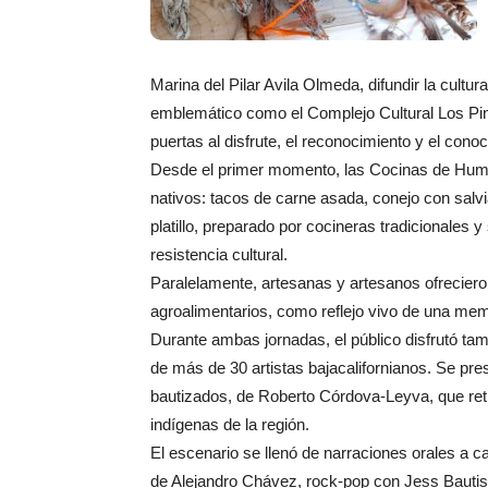
Marina del Pilar Avila Olmeda, difundir la cultur
emblemático como el Complejo Cultural Los Pino
puertas al disfrute, el reconocimiento y el cono
Desde el primer momento, las Cocinas de Humo
nativos: tacos de carne asada, conejo con salvi
platillo, preparado por cocineras tradicionales 
resistencia cultural.
Paralelamente, artesanas y artesanos ofrecieron 
agroalimentarios, como reflejo vivo de una memo
Durante ambas jornadas, el público disfrutó tam
de más de 30 artistas bajacalifornianos. Se p
bautizados, de Roberto Córdova-Leyva, que retr
indígenas de la región.
El escenario se llenó de narraciones orales a
de Alejandro Chávez, rock-pop con Jess Bautista