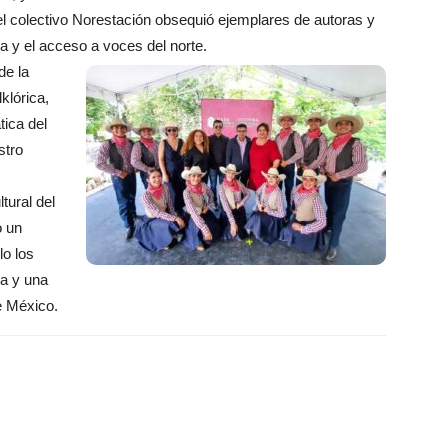
el colectivo Norestación obsequió ejemplares de autoras y
ra y el acceso a voces del norte.
de la
klórica,
ica del
stro
tural del
o un
lo los
a y una
de México.