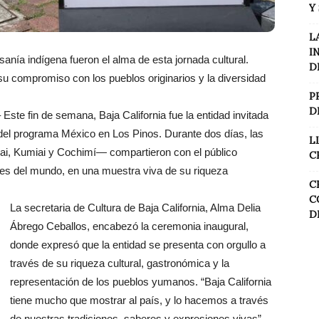
Y
L
I
sanía indígena fueron el alma de esta jornada cultural.
D
su compromiso con los pueblos originarios y la diversidad
P
D
e fin de semana, Baja California fue la entidad invitada
del programa México en Los Pinos. Durante dos días, las
L
i, Kumiai y Cochimí— compartieron con el público
C
ones del mundo, en una muestra viva de su riqueza
C
C
La secretaria de Cultura de Baja California, Alma Delia
D
Ábrego Ceballos, encabezó la ceremonia inaugural,
donde expresó que la entidad se presenta con orgullo a
través de su riqueza cultural, gastronómica y la
representación de los pueblos yumanos. “Baja California
tiene mucho que mostrar al país, y lo hacemos a través
de nuestras tradiciones, saberes y expresiones vivas”,