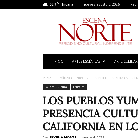
C
26.9
jueves, agosto 6, 2026
Regi
Tijuana
Escena
Norte
INICIO
ARTES ESCÉNICAS
ARTE CULINAR
Inicio
Política Cultural
LOS PUEBLOS YUMANOS ENC
Política Cultural
Principal
LOS PUEBLOS YU
PRESENCIA CULTU
CALIFORNIA EN L
Por
ESCENA NORTE
-
agosto 4, 2025