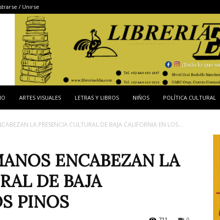
strarse / Unirse
IO
ARTES VISUALES
LETRAS Y LIBROS
NIÑOS
POLÍTICA CULTURAL
ABEZAN LA PRESENCIA CULTURAL DE BAJA CALIFORNIA EN LOS...
MANOS ENCABEZAN LA
RAL DE BAJA
OS PINOS
711
0