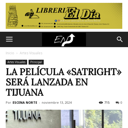
Inicio
Artes Visuales
Artes Visuales
Principal
LA PELÍCULA «SATRIGHT»
SERÁ LANZADA EN
TIJUANA
Por
ESCENA NORTE
-
noviembre 13, 2024
715
0