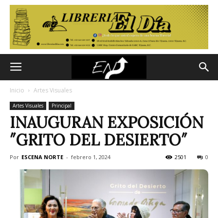
Inicio
Artes Visuales
Artes Visuales
Principal
INAUGURAN EXPOSICIÓN
″GRITO DEL DESIERTO″
Por
ESCENA NORTE
-
febrero 1, 2024
2501
0