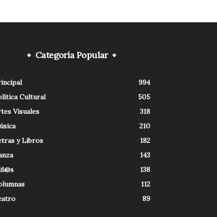
Categoría Popular
incipal
994
lítica Cultural
505
tes Visuales
318
úsica
210
tras y Libros
182
anza
143
iñ@s
138
olumnas
112
eatro
89