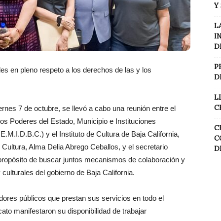
Y
L
I
D
P
les en pleno respeto a los derechos de las y los
D
L
C
nes 7 de octubre, se llevó a cabo una reunión entre el
los Poderes del Estado, Municipio e Instituciones
C
.M.I.D.B.C.) y el Instituto de Cultura de Baja California,
C
Cultura, Alma Delia Abrego Ceballos, y el secretario
D
 propósito de buscar juntos mecanismos de colaboración y
 culturales del gobierno de Baja California.
idores públicos que prestan sus servicios en todo el
cato manifestaron su disponibilidad de trabajar