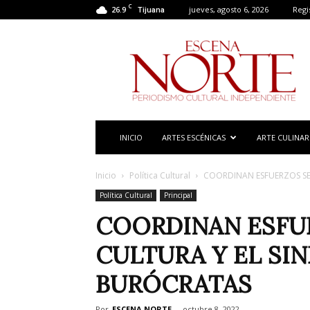
C
26.9
jueves, agosto 6, 2026
Regi
Tijuana
Escena
Norte
INICIO
ARTES ESCÉNICAS
ARTE CULINAR
Inicio
Política Cultural
COORDINAN ESFUERZOS SE
Política Cultural
Principal
COORDINAN ESFU
CULTURA Y EL SI
BURÓCRATAS
Por
ESCENA NORTE
-
octubre 8, 2022