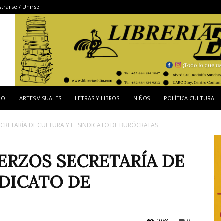
strarse / Unirse
IO
ARTES VISUALES
LETRAS Y LIBROS
NIÑOS
POLÍTICA CULTURAL
CRETARÍA DE CULTURA Y EL SINDICATO DE BURÓCRATAS
ERZOS SECRETARÍA DE
NDICATO DE
1058
0