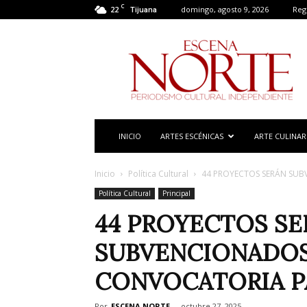
C
22
domingo, agosto 9, 2026
Regi
Tijuana
Escena
Norte
INICIO
ARTES ESCÉNICAS
ARTE CULINAR
Inicio
Política Cultural
44 PROYECTOS SERÁN SU
Política Cultural
Principal
44 PROYECTOS S
SUBVENCIONADOS
CONVOCATORIA P
Por
ESCENA NORTE
-
octubre 27, 2025