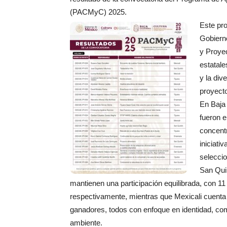
(PACMyC) 2025.
Este pro
Gobiern
y Proyec
estatale
y la div
proyecto
En Baja 
fueron e
concent
iniciati
selecci
San Quin
mantienen una participación equilibrada, con 11
respectivamente, mientras que Mexicali cuenta
ganadores, todos con enfoque en identidad, c
ambiente.