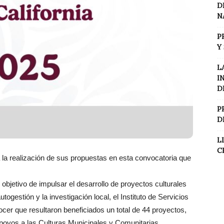
D
N
P
Y
L
I
D
P
D
L
C
 la realización de sus propuestas en esta convocatoria que
bjetivo de impulsar el desarrollo de proyectos culturales
ogestión y la investigación local, el Instituto de Servicios
ocer que resultaron beneficiados un total de 44 proyectos,
Apoyos a las Culturas Municipales y Comunitarias