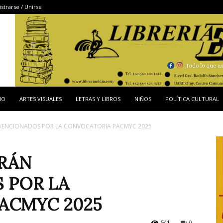
strarse / Unirse
IO
ARTES VISUALES
LETRAS Y LIBROS
NIÑOS
POLÍTICA CULTURAL
BVENCIONADOS POR LA CONVOCATORIA PACMYC 2025
ERÁN
 POR LA
ACMYC 2025
541
0