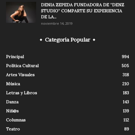
DENIA ZEPEDA FUNDADORA DE “DENZ
STUDIO” COMPARTE SU EXPERIENCIA
DE LA...
noviembre 14, 2019
Categoría Popular
Principal
994
Política Cultural
505
Artes Visuales
318
Música
210
Letras y Libros
183
Danza
143
Niñ@s
139
Columnas
112
Teatro
89