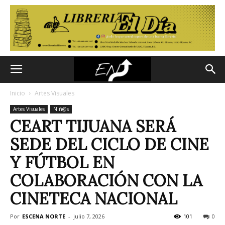
Inicio
Artes Visuales
Artes Visuales
Niñ@s
CEART TIJUANA SERÁ
SEDE DEL CICLO DE CINE
Y FÚTBOL EN
COLABORACIÓN CON LA
CINETECA NACIONAL
Por
ESCENA NORTE
-
julio 7, 2026
101
0