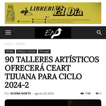
Inicio
Niñ@s
Niñ@s
Política Cultural
Principal
90 TALLERES ARTÍSTICOS
OFRECERÁ CEART
TIJUANA PARA CICLO
2024-2
Por
ESCENA NORTE
-
agosto 26, 2024
1148
0