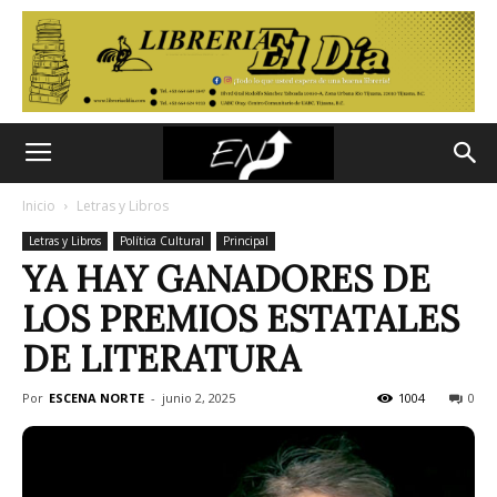
Inicio
Letras y Libros
Letras y Libros
Política Cultural
Principal
YA HAY GANADORES DE
LOS PREMIOS ESTATALES
DE LITERATURA
Por
ESCENA NORTE
-
junio 2, 2025
1004
0