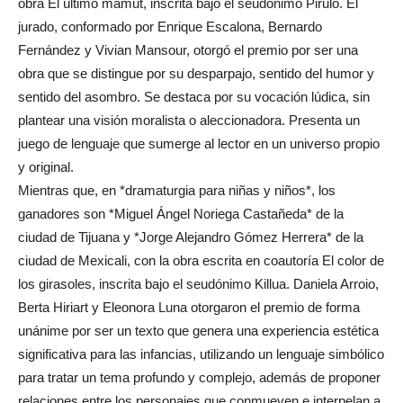
obra El último mamut, inscrita bajo el seudónimo Pirulo. El
jurado, conformado por Enrique Escalona, Bernardo
Fernández y Vivian Mansour, otorgó el premio por ser una
obra que se distingue por su desparpajo, sentido del humor y
sentido del asombro. Se destaca por su vocación lúdica, sin
plantear una visión moralista o aleccionadora. Presenta un
juego de lenguaje que sumerge al lector en un universo propio
y original.
Mientras que, en *dramaturgia para niñas y niños*, los
ganadores son *Miguel Ángel Noriega Castañeda* de la
ciudad de Tijuana y *Jorge Alejandro Gómez Herrera* de la
ciudad de Mexicali, con la obra escrita en coautoría El color de
los girasoles, inscrita bajo el seudónimo Killua. Daniela Arroio,
Berta Hiriart y Eleonora Luna otorgaron el premio de forma
unánime por ser un texto que genera una experiencia estética
significativa para las infancias, utilizando un lenguaje simbólico
para tratar un tema profundo y complejo, además de proponer
relaciones entre los personajes que conmueven e interpelan a