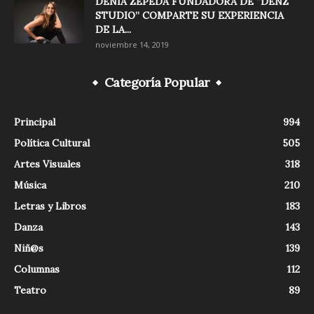
DENIA ZEPEDA FUNDADORA DE “DENZ
STUDIO” COMPARTE SU EXPERIENCIA
DE LA...
noviembre 14, 2019
Categoría Popular
Principal
994
Política Cultural
505
Artes Visuales
318
Música
210
Letras y Libros
183
Danza
143
Niñ@s
139
Columnas
112
Teatro
89