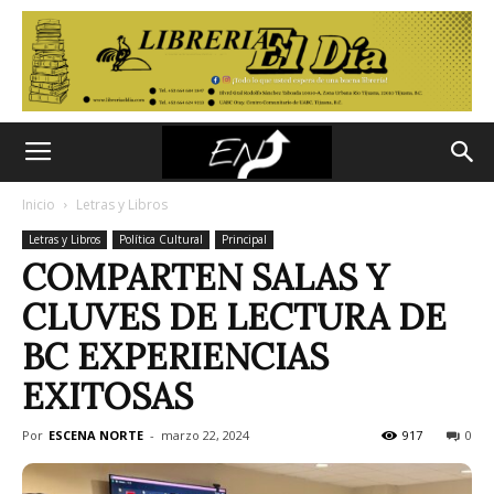
Inicio
Letras y Libros
Letras y Libros
Política Cultural
Principal
COMPARTEN SALAS Y
CLUVES DE LECTURA DE
BC EXPERIENCIAS
EXITOSAS
Por
ESCENA NORTE
-
marzo 22, 2024
917
0